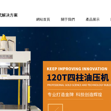
網站首頁
關于我們
產品展示