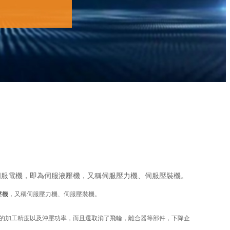
伺服電機，即為伺服液壓機，又稱伺服壓力機、伺服壓裝機。
壓機
，又稱伺服壓力機、伺服壓裝機。
的加工精度以及沖壓功率，而且還取消了飛輪，離合器等部件，下降企