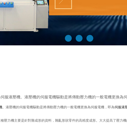
為伺服液壓機。液壓機的伺服電機驅動是將傳動壓力機的一般電機更換為
機
。液壓機的伺服電機驅動是將傳動壓力機的一般電機更換為伺服電機，即為
伺服液
這種壓力機主要是針對難成形的資料，雜亂形狀零件的高精度成形。大大提高了壓力機