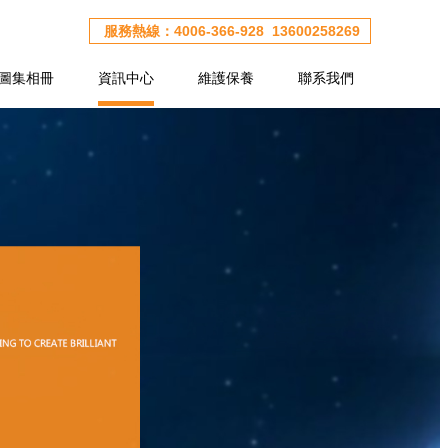
服務熱線：4006-366-928 13600258269
圖集相冊
資訊中心
維護保養
聯系我們