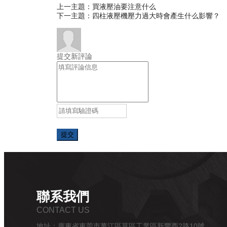
上一主題：買液壓油要注意什么
下一主題：四柱液壓機壓力過大時會產生什么影響？
提交新評論
聯系我們
CONTACT US
地址：廣東省東莞市萬江區莫區工業區新豐西2路10號