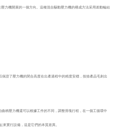
在壓力機開展的一個方向。這種混合驅動壓力機的構成方法采用差動輪結
然后保證了壓力機的閉合高度在出產過程中的精度安穩，按捺產品毛刺出
動曲柄壓力機還可以根據工件的不同，調整滑塊行程，在一個工循環中
缸來實行設備，這是它們的本質差異。