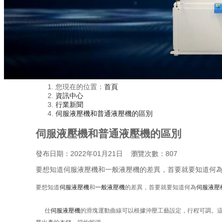
您現在的位置：
首頁
資訊中心
行業新聞
伺服液壓機和普通液壓機的區別
伺服液壓機和普通液壓機的區別
發布日期：
2022年01月21日
瀏覽次數：
807
要想知道伺服液壓機和一般液壓機的差異，首要就要知道何
要想知道
伺服液壓機
和
一般液壓機
的差異，首要就要知道何為
伺服液壓
仕
伺服液壓機
的滑塊運動曲線可以根據沖壓工藝設定，行程可調。